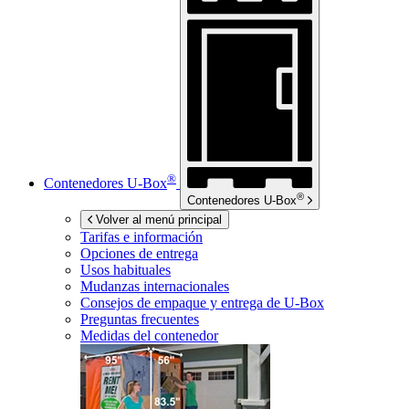
®
Contenedores
U-Box
®
Contenedores
U-Box
Volver al menú principal
Tarifas e información
Opciones de entrega
Usos habituales
Mudanzas internacionales
Consejos de empaque y entrega de
U-Box
Preguntas frecuentes
Medidas del contenedor