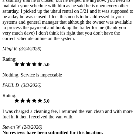
a saturday that he is closed, but he helped me anyhow. you need to
maintain your schedule with him as he said he is open every other
saturday. I picked up the uhaul rental on 3/21 and it was supposed to
be a day he was closed. I feel this needs to be addressed to your
systems and general manager that although the owner was available
to process the payment and hook up the trailer for me (thank you
very much dave) I don't think it's right that you don't have the
correct schedule online on the system.
Minji R
(3/24/2026)
Rating:
5.0
Nothing. Service is impeccable
PAUL D
(3/3/2026)
Rating:
5.0
I was charged a cleaning fee, i returned the van clean and with more
fuel in it then i received the van with.
Steven W
(2/8/2026)
No
reviews have been submitted for this location.