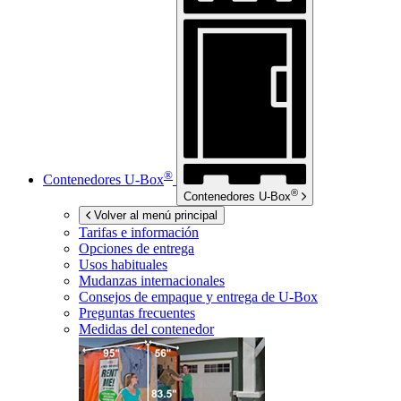
®
Contenedores
U-Box
®
Contenedores
U-Box
Volver al menú principal
Tarifas e información
Opciones de entrega
Usos habituales
Mudanzas internacionales
Consejos de empaque y entrega de
U-Box
Preguntas frecuentes
Medidas del contenedor