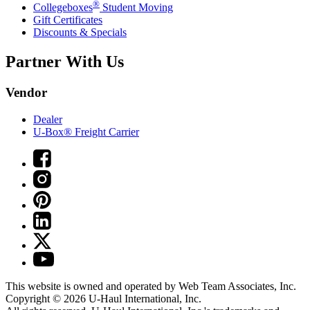
®
Collegeboxes
Student Moving
Gift Certificates
Discounts & Specials
Partner With Us
Vendor
Dealer
U-Box® Freight Carrier
This website is owned and operated by Web Team Associates, Inc.
Copyright © 2026
U-Haul
International, Inc.