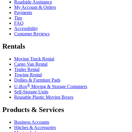
Roadside Assistance
My Account & Orders
Payments
Tips
FAQ
Accessibility
Customer Reviews
Rentals
Moving Truck Rental
Cargo Van Rental
Trailer Rental
Towing Rental
Dollies & Furniture Pads
®
U-Box
Moving & Storage Containers
Self-Storage Units
Reusable Plastic Moving Boxes
Products & Services
Business Accounts
Hitches & Accessories