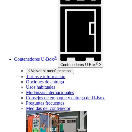
®
Contenedores
U-Box
®
Contenedores
U-Box
Volver al menú principal
Tarifas e información
Opciones de entrega
Usos habituales
Mudanzas internacionales
Consejos de empaque y entrega de
U-Box
Preguntas frecuentes
Medidas del contenedor