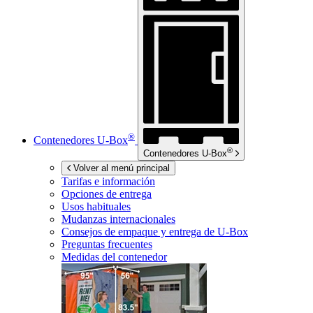
®
Contenedores
U-Box
®
Contenedores
U-Box
Volver al menú principal
Tarifas e información
Opciones de entrega
Usos habituales
Mudanzas internacionales
Consejos de empaque y entrega de
U-Box
Preguntas frecuentes
Medidas del contenedor