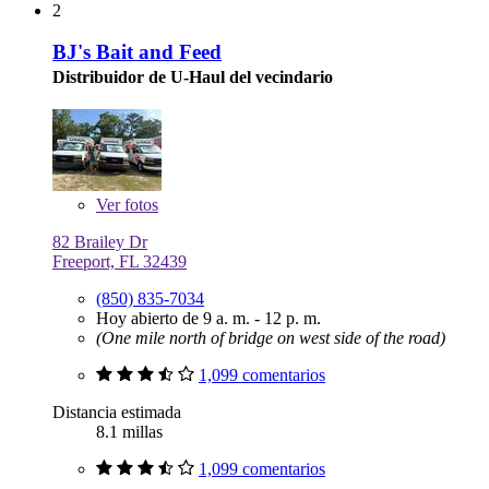
2
BJ's Bait and Feed
Distribuidor de U-Haul del vecindario
Ver
fotos
82 Brailey Dr
Freeport, FL 32439
(850) 835-7034
Hoy abierto de 9 a. m. - 12 p. m.
(One mile north of bridge on west side of the road)
1,099 comentarios
Distancia estimada
8.1 millas
1,099 comentarios