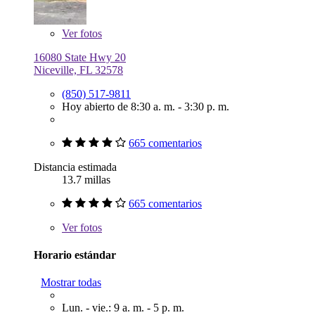
Ver
fotos
16080 State Hwy 20
Niceville, FL 32578
(850) 517-9811
Hoy abierto de 8:30 a. m. - 3:30 p. m.
665 comentarios
Distancia estimada
13.7 millas
665 comentarios
Ver
fotos
Horario estándar
Mostrar todas
Lun. - vie.: 9 a. m. - 5 p. m.