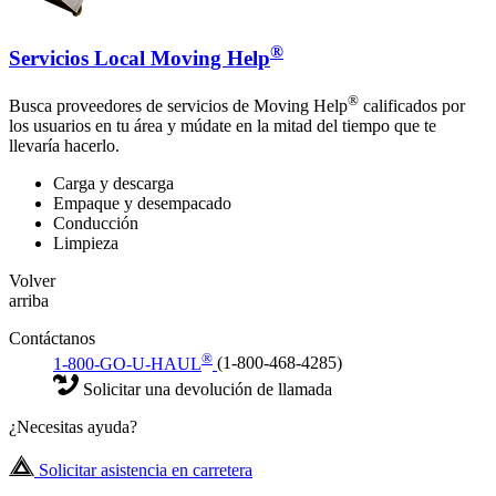
®
Servicios Local Moving Help
®
Busca proveedores de servicios de Moving Help
calificados por
los usuarios en tu área y múdate en la mitad del tiempo que te
llevaría hacerlo.
Carga y descarga
Empaque y desempacado
Conducción
Limpieza
Volver
arriba
Contáctanos
®
1-800-GO-U-HAUL
(1-800-468-4285)
Solicitar una devolución de llamada
¿Necesitas ayuda?
Solicitar asistencia en carretera