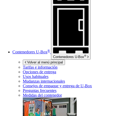
®
Contenedores
U-Box
®
Contenedores
U-Box
Volver al menú principal
Tarifas e información
Opciones de entrega
Usos habituales
Mudanzas internacionales
Consejos de empaque y entrega de
U-Box
Preguntas frecuentes
Medidas del contenedor