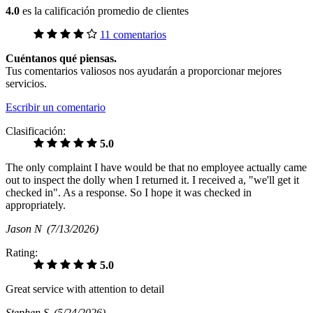
4.0
es la calificación promedio de clientes
11 comentarios
Cuéntanos qué piensas.
Tus comentarios valiosos nos ayudarán a proporcionar mejores
servicios.
Escribir un comentario
Clasificación:
5.0
The only complaint I have would be that no employee actually came
out to inspect the dolly when I returned it. I received a, "we'll get it
checked in". As a response. So I hope it was checked in
appropriately.
Jason N
(7/13/2026)
Rating:
5.0
Great service with attention to detail
Stephen S
(5/24/2026)