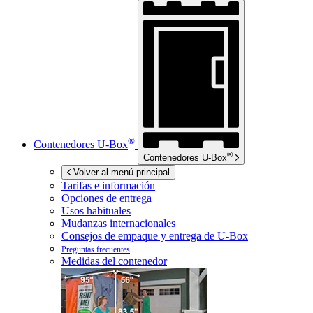
®
Contenedores
U-Box
®
Contenedores
U-Box
Volver al menú principal
Tarifas e información
Opciones de entrega
Usos habituales
Mudanzas internacionales
Consejos de empaque y entrega de
U-Box
Preguntas frecuentes
Medidas del contenedor