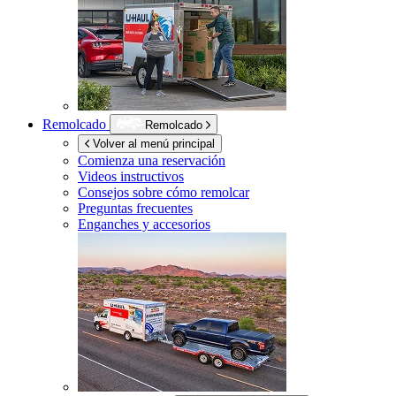
Remolcado
Remolcado
Volver al menú principal
Comienza una reservación
Videos instructivos
Consejos sobre cómo remolcar
Preguntas frecuentes
Enganches y accesorios