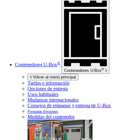
®
Contenedores
U-Box
®
Contenedores
U-Box
Volver al menú principal
Tarifas e información
Opciones de entrega
Usos habituales
Mudanzas internacionales
Consejos de empaque y entrega de
U-Box
Preguntas frecuentes
Medidas del contenedor