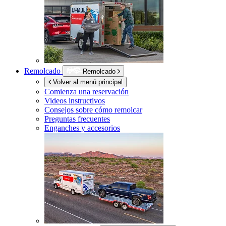
Remolcado
Remolcado
Volver al menú principal
Comienza una reservación
Videos instructivos
Consejos sobre cómo remolcar
Preguntas frecuentes
Enganches y accesorios