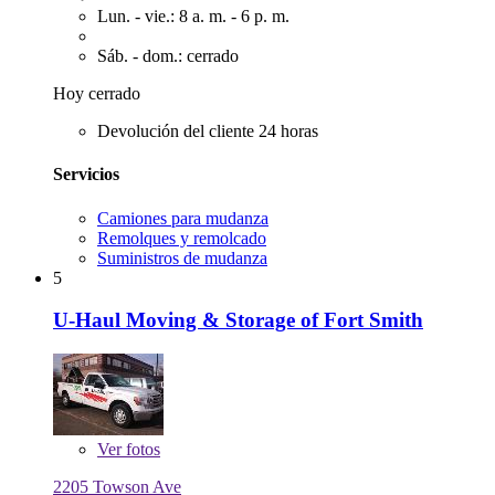
Lun. - vie.: 8 a. m. - 6 p. m.
Sáb. - dom.: cerrado
Hoy cerrado
Devolución del cliente 24 horas
Servicios
Camiones para mudanza
Remolques y remolcado
Suministros de mudanza
5
U-Haul Moving & Storage of Fort Smith
Ver
fotos
2205 Towson Ave