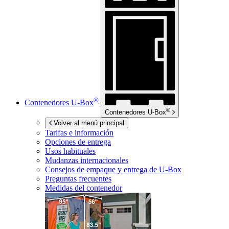
®
Contenedores
U-Box
®
Contenedores
U-Box
Volver al menú principal
Tarifas e información
Opciones de entrega
Usos habituales
Mudanzas internacionales
Consejos de empaque y entrega de
U-Box
Preguntas frecuentes
Medidas del contenedor