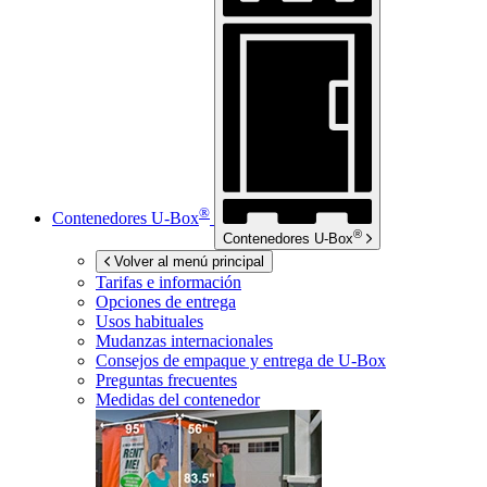
®
Contenedores
U-Box
®
Contenedores
U-Box
Volver al menú principal
Tarifas e información
Opciones de entrega
Usos habituales
Mudanzas internacionales
Consejos de empaque y entrega de
U-Box
Preguntas frecuentes
Medidas del contenedor