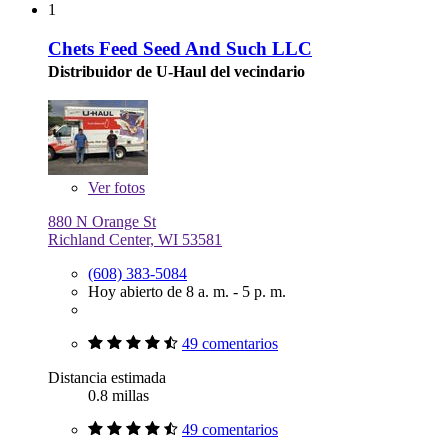
1
Chets Feed Seed And Such LLC
Distribuidor de U-Haul del vecindario
Ver
fotos
880 N Orange St
Richland Center, WI 53581
(608) 383-5084
Hoy abierto de 8 a. m. - 5 p. m.
49 comentarios
Distancia estimada
0.8 millas
49 comentarios