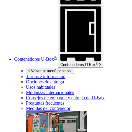
®
Contenedores
U-Box
®
Contenedores
U-Box
Volver al menú principal
Tarifas e información
Opciones de entrega
Usos habituales
Mudanzas internacionales
Consejos de empaque y entrega de
U-Box
Preguntas frecuentes
Medidas del contenedor