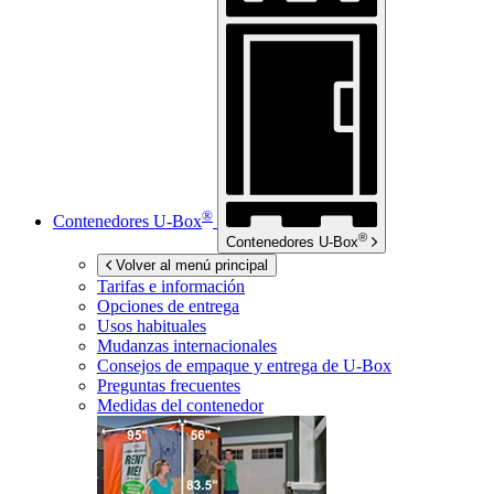
®
Contenedores
U-Box
®
Contenedores
U-Box
Volver al menú principal
Tarifas e información
Opciones de entrega
Usos habituales
Mudanzas internacionales
Consejos de empaque y entrega de
U-Box
Preguntas frecuentes
Medidas del contenedor