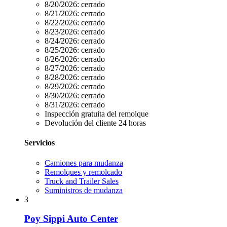
8/20/2026:
cerrado
8/21/2026:
cerrado
8/22/2026:
cerrado
8/23/2026:
cerrado
8/24/2026:
cerrado
8/25/2026:
cerrado
8/26/2026:
cerrado
8/27/2026:
cerrado
8/28/2026:
cerrado
8/29/2026:
cerrado
8/30/2026:
cerrado
8/31/2026:
cerrado
Inspección gratuita del remolque
Devolución del cliente 24 horas
Servicios
Camiones para mudanza
Remolques y remolcado
Truck and Trailer Sales
Suministros de mudanza
3
Poy Sippi Auto Center