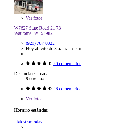
Ver
fotos
W7627 State Road 21 73
Wautoma, WI 54982
(920) 787-0322
Hoy abierto de 8 a. m. - 5 p. m.
26 comentarios
Distancia estimada
8.0 millas
26 comentarios
Ver
fotos
Horario estándar
Mostrar todas