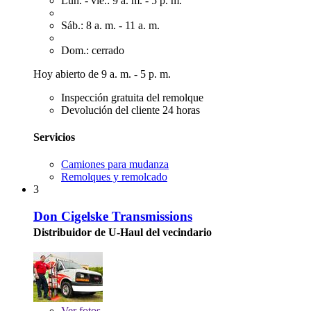
Lun. - vie.: 9 a. m. - 5 p. m.
Sáb.: 8 a. m. - 11 a. m.
Dom.: cerrado
Hoy abierto de 9 a. m. - 5 p. m.
Inspección gratuita del remolque
Devolución del cliente 24 horas
Servicios
Camiones para mudanza
Remolques y remolcado
3
Don Cigelske Transmissions
Distribuidor de U-Haul del vecindario
Ver
fotos