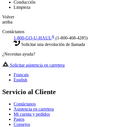
Conducción
Limpieza
Volver
arriba
Contáctanos
®
1-800-GO-U-HAUL
(1-800-468-4285)
Solicitar una devolución de llamada
¿Necesitas ayuda?
Solicitar asistencia en carretera
Français
English
Servicio al Cliente
Contáctanos
Asistencia en carretera
Mi cuenta y pedidos
Pagos
Consejos