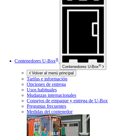
®
Contenedores
U-Box
®
Contenedores
U-Box
Volver al menú principal
Tarifas e información
Opciones de entrega
Usos habituales
Mudanzas internacionales
Consejos de empaque y entrega de
U-Box
Preguntas frecuentes
Medidas del contenedor