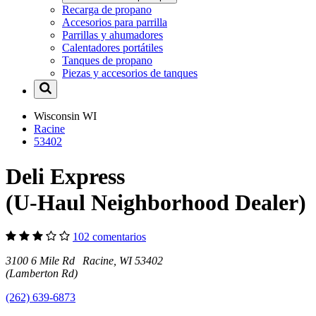
Recarga de propano
Accesorios para parrilla
Parrillas y ahumadores
Calentadores portátiles
Tanques de propano
Piezas y accesorios de tanques
Wisconsin
WI
Racine
53402
Deli Express
(U-Haul Neighborhood Dealer)
102 comentarios
3100 6 Mile Rd Racine, WI 53402
(Lamberton Rd)
(262) 639-6873