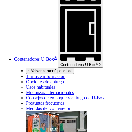
®
Contenedores
U-Box
®
Contenedores
U-Box
Volver al menú principal
Tarifas e información
Opciones de entrega
Usos habituales
Mudanzas internacionales
Consejos de empaque y entrega de
U-Box
Preguntas frecuentes
Medidas del contenedor