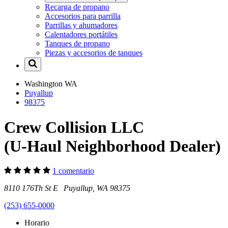
Recarga de propano
Accesorios para parrilla
Parrillas y ahumadores
Calentadores portátiles
Tanques de propano
Piezas y accesorios de tanques
Washington
WA
Puyallup
98375
Crew Collision LLC
(U-Haul Neighborhood Dealer)
1 comentario
8110 176Th St E Puyallup, WA 98375
(253) 655-0000
Horario