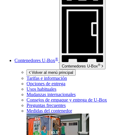
®
Contenedores
U-Box
®
Contenedores
U-Box
Volver al menú principal
Tarifas e información
Opciones de entrega
Usos habituales
Mudanzas internacionales
Consejos de empaque y entrega de
U-Box
Preguntas frecuentes
Medidas del contenedor