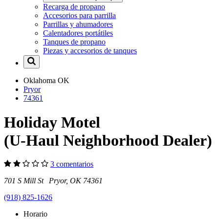
Recarga de propano
Accesorios para parrilla
Parrillas y ahumadores
Calentadores portátiles
Tanques de propano
Piezas y accesorios de tanques
Oklahoma
OK
Pryor
74361
Holiday Motel
(U-Haul Neighborhood Dealer)
3 comentarios
701 S Mill St Pryor, OK 74361
(918) 825-1626
Horario