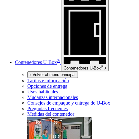
®
Contenedores
U-Box
®
Contenedores
U-Box
Volver al menú principal
Tarifas e información
Opciones de entrega
Usos habituales
Mudanzas internacionales
Consejos de empaque y entrega de
U-Box
Preguntas frecuentes
Medidas del contenedor