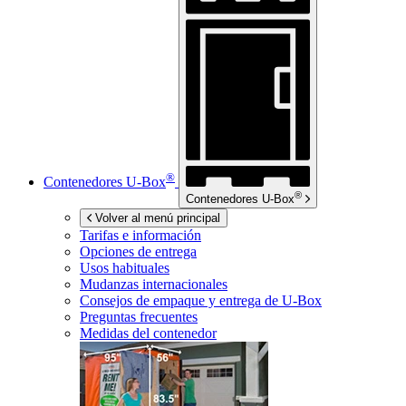
®
Contenedores
U-Box
®
Contenedores
U-Box
Volver al menú principal
Tarifas e información
Opciones de entrega
Usos habituales
Mudanzas internacionales
Consejos de empaque y entrega de
U-Box
Preguntas frecuentes
Medidas del contenedor