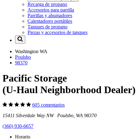
Recarga de propano
Accesorios para parrilla
Parrillas y ahumadores
Calentadores portátiles
Tanques de propano
Piezas y accesorios de tanques
Washington
WA
Poulsbo
98370
Pacific Storage
(U-Haul Neighborhood Dealer)
605 comentarios
15411 Silverdale Way NW Poulsbo, WA 98370
(360) 930-6657
Horario