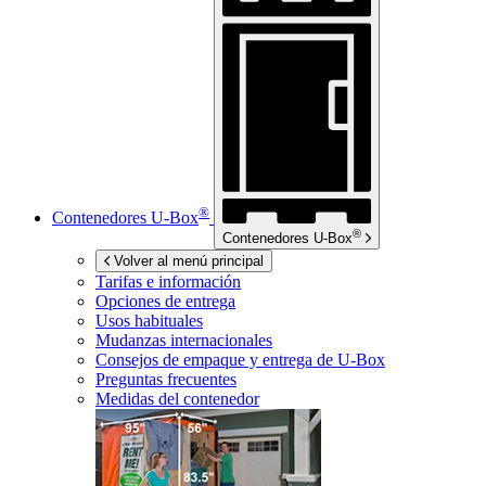
®
Contenedores
U-Box
®
Contenedores
U-Box
Volver al menú principal
Tarifas e información
Opciones de entrega
Usos habituales
Mudanzas internacionales
Consejos de empaque y entrega de
U-Box
Preguntas frecuentes
Medidas del contenedor