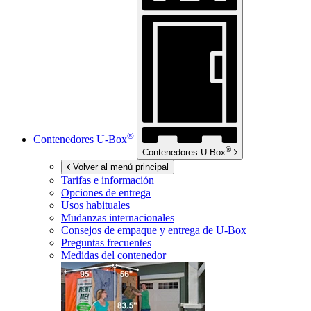
®
Contenedores
U-Box
®
Contenedores
U-Box
Volver al menú principal
Tarifas e información
Opciones de entrega
Usos habituales
Mudanzas internacionales
Consejos de empaque y entrega de
U-Box
Preguntas frecuentes
Medidas del contenedor