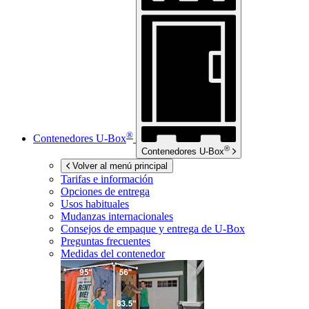
®
Contenedores
U-Box
®
Contenedores
U-Box
Volver al menú principal
Tarifas e información
Opciones de entrega
Usos habituales
Mudanzas internacionales
Consejos de empaque y entrega de
U-Box
Preguntas frecuentes
Medidas del contenedor