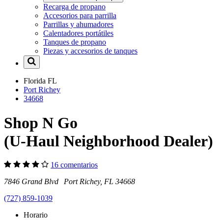
Recarga de propano
Accesorios para parrilla
Parrillas y ahumadores
Calentadores portátiles
Tanques de propano
Piezas y accesorios de tanques
Florida
FL
Port Richey
34668
Shop N Go
(U-Haul Neighborhood Dealer)
16 comentarios
7846 Grand Blvd Port Richey, FL 34668
(727) 859-1039
Horario