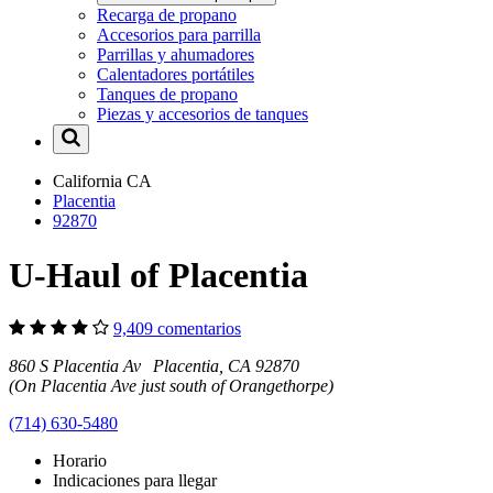
Recarga de propano
Accesorios para parrilla
Parrillas y ahumadores
Calentadores portátiles
Tanques de propano
Piezas y accesorios de tanques
California
CA
Placentia
92870
U-Haul of Placentia
9,409 comentarios
860 S Placentia Av Placentia, CA 92870
(On Placentia Ave just south of Orangethorpe)
(714) 630-5480
Horario
Indicaciones para llegar