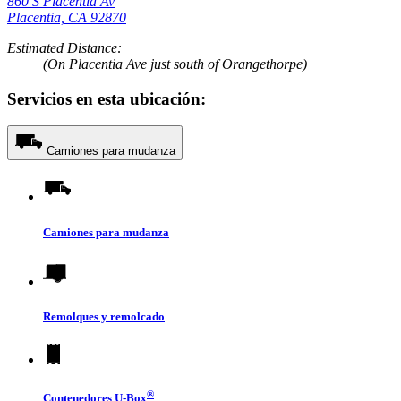
860 S Placentia Av
Placentia, CA 92870
Estimated Distance:
(On Placentia Ave just south of Orangethorpe)
Servicios en esta ubicación:
Camiones para mudanza
Camiones para mudanza
Remolques y remolcado
®
Contenedores
U-Box