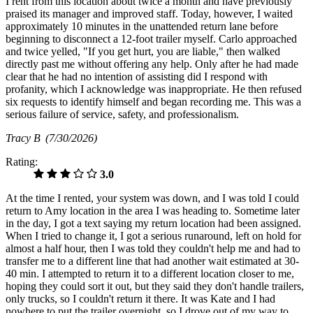
I rent from this location about twice a month and have previously
praised its manager and improved staff. Today, however, I waited
approximately 10 minutes in the unattended return lane before
beginning to disconnect a 12-foot trailer myself. Carlo approached
and twice yelled, "If you get hurt, you are liable," then walked
directly past me without offering any help. Only after he had made
clear that he had no intention of assisting did I respond with
profanity, which I acknowledge was inappropriate. He then refused
six requests to identify himself and began recording me. This was a
serious failure of service, safety, and professionalism.
Tracy B
(7/30/2026)
Rating:
3.0
At the time I rented, your system was down, and I was told I could
return to Amy location in the area I was heading to. Sometime later
in the day, I got a text saying my return location had been assigned.
When I tried to change it, I got a serious runaround, left on hold for
almost a half hour, then I was told they couldn't help me and had to
transfer me to a different line that had another wait estimated at 30-
40 min. I attempted to return it to a different location closer to me,
hoping they could sort it out, but they said they don't handle trailers,
only trucks, so I couldn't return it there. It was Kate and I had
nowhere to put the trailer overnight, so I drove out of my way to