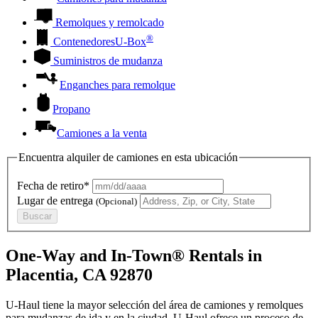
Remolques y remolcado
®
Contenedores
U-Box
Suministros de mudanza
Enganches para remolque
Propano
Camiones a la venta
Encuentra alquiler de camiones en esta ubicación
Fecha de retiro*
Lugar de entrega
(Opcional)
Buscar
One-Way and In-Town® Rentals in
Placentia, CA 92870
U-Haul tiene la mayor selección del área de camiones y remolques
para mudanzas de ida y en la ciudad.
U-Haul
ofrece un proceso de