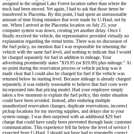
assigned to the original Lake Forest location rather than where the
truck had been moved. Yet again, I had to ask that those items be
transferred to Placentia. By this point, I had spent an unreasonable
amount of time fixing mistakes that were made by U-Haul, not by
me. When I arrived at the Placentia location on July 25, your
computer system was down, creating yet another delay. Once I
finally received the vehicle, the representative provided virtually no
explanation regarding the rental terms. There was no discussion of
the fuel policy, no mention that I was responsible for returning the
vehicle with the same fuel level, and nothing to indicate that I would
be charged separately for fuel in addition to mileage. Your
advertising prominently states "$19.95 (or $19.99) plus mileage." At
no point during the reservation process or vehicle pickup was it
made clear that I could also be charged for fuel if the vehicle was
returned below its starting level. Because mileage is already charged
separately, it was entirely reasonable to believe that fuel costs were
incorporated into that pricing model. Had your employee simply
taken a few moments to explain the fuel policy, this entire situation
could have been avoided. Instead, after enduring multiple
unauthorized reservation changes, duplicate reservations, incorrect
pickup locations for my moving supplies, and delays due to your
system outage, I was then surprised with an additional $29 fuel
charge that could have easily been prevented through basic customer
communication. This experience fell far below the level of service I
expected from U-Haul. I should not have had to repeatedly correct