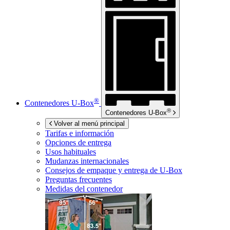
®
Contenedores
U-Box
®
Contenedores
U-Box
Volver al menú principal
Tarifas e información
Opciones de entrega
Usos habituales
Mudanzas internacionales
Consejos de empaque y entrega de
U-Box
Preguntas frecuentes
Medidas del contenedor