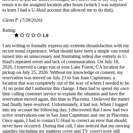
return it to the assigned location after hours (which I was surprised
to learn I had a U-Haul account that allowed me to do that),
Glenn P
(7/28/2026)
Rating:
1.0
I am writing to formally express my extreme dissatisfaction with my
recent rental experience. What should have been a simple van rental
turned into an unnecessary and frustrating ordeal due entirely to U-
Haul's repeated errors and lack of communication. On July 18,
2026, I reserved a cargo van at your Lake Forest, CA location for
pickup on July 25, 2026. Without my knowledge or consent, my
reservation was moved on July 23 to San Juan Capistrano, a
location that was completely out of the way of where I needed to be.
At no point did I authorize this change. I then had to spend my own
time calling customer service to explain the situation and have the
reservation moved again, this time to Placentia. I believed the matter
had finally been resolved. Unfortunately, it had not. When I logged
into my account the following day, I discovered that I now had two
active reservations-one in San Juan Capistrano and one in Placentia.
Once again, I had to contact U-Haul to correct an error that should
never have occurred. During that call, I also noticed that my moving
supplies (including my mattress cover and TV cover) were still