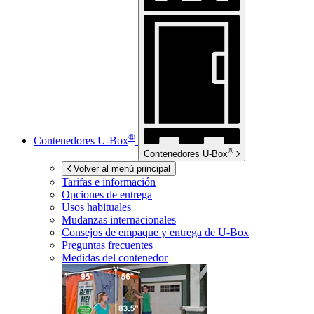
®
Contenedores
U-Box
®
Contenedores
U-Box
Volver al menú principal
Tarifas e información
Opciones de entrega
Usos habituales
Mudanzas internacionales
Consejos de empaque y entrega de
U-Box
Preguntas frecuentes
Medidas del contenedor