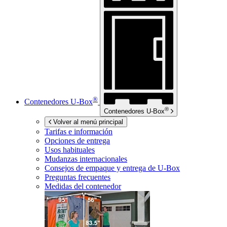
®
Contenedores
U-Box
®
Contenedores
U-Box
Volver al menú principal
Tarifas e información
Opciones de entrega
Usos habituales
Mudanzas internacionales
Consejos de empaque y entrega de
U-Box
Preguntas frecuentes
Medidas del contenedor