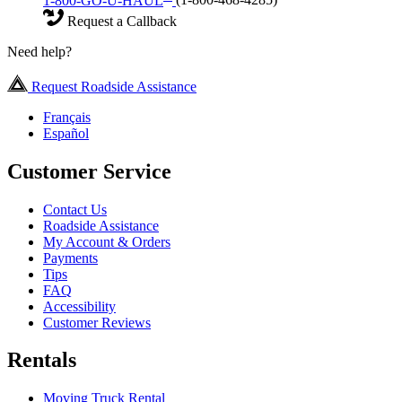
1-800-GO-U-HAUL
(1-800-468-4285)
Request a Callback
Need help?
Request Roadside Assistance
Français
Español
Customer Service
Contact Us
Roadside Assistance
My Account & Orders
Payments
Tips
FAQ
Accessibility
Customer Reviews
Rentals
Moving Truck Rental