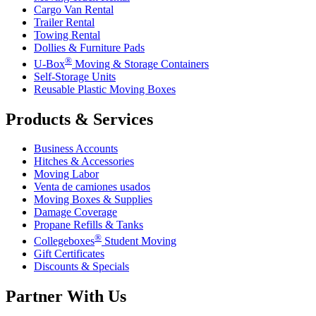
Cargo Van Rental
Trailer Rental
Towing Rental
Dollies & Furniture Pads
®
U-Box
Moving & Storage Containers
Self-Storage Units
Reusable Plastic Moving Boxes
Products & Services
Business Accounts
Hitches & Accessories
Moving Labor
Venta de camiones usados
Moving Boxes & Supplies
Damage Coverage
Propane Refills & Tanks
®
Collegeboxes
Student Moving
Gift Certificates
Discounts & Specials
Partner With Us