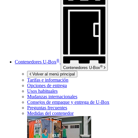
®
Contenedores
U-Box
®
Contenedores
U-Box
Volver al menú principal
Tarifas e información
Opciones de entrega
Usos habituales
Mudanzas internacionales
Consejos de empaque y entrega de
U-Box
Preguntas frecuentes
Medidas del contenedor