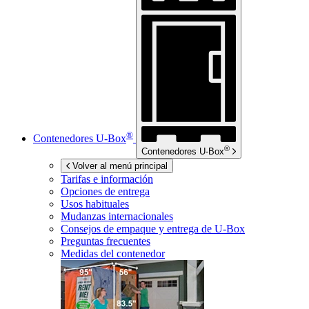
®
Contenedores
U-Box
®
Contenedores
U-Box
Volver al menú principal
Tarifas e información
Opciones de entrega
Usos habituales
Mudanzas internacionales
Consejos de empaque y entrega de
U-Box
Preguntas frecuentes
Medidas del contenedor