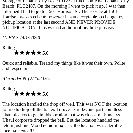
Storage of Panama City Beach 11222 Hutchison Blvd Panama City
Beach, FL 32407. On the morning I went to pick it up, I was then
informed I had to go to 1501 Harrison St. The service at 1501
Harrison was excellent; however it is unacceptable to change my
pickup location at the last second AND NEVER PROVIDE
NOTIFICATION. This wasted an hour of my time plus gas
GLEN S
(4/1/2026)
Rating:
5.0
Quick and reliable. Treated my things like it was their own. Polite
and respectful.
Alexander N
(2/25/2026)
Rating:
5.0
The location handled the dtop off well. This was NOT the location
for me to drop off the trailer. I drove 18 miles and past countless
uhaul dealers to get to this location that was closed on Sundays.
Uhaul corporate dropped the ball. But the location handled the
return just fine Monday morning. Just the location was a terrible
inconvenience!!!