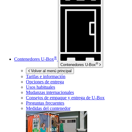
®
Contenedores
U-Box
®
Contenedores
U-Box
Volver al menú principal
Tarifas e información
Opciones de entrega
Usos habituales
Mudanzas internacionales
Consejos de empaque y entrega de
U-Box
Preguntas frecuentes
Medidas del contenedor