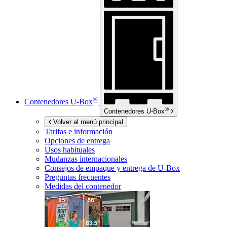
®
Contenedores
U-Box
®
Contenedores
U-Box
Volver al menú principal
Tarifas e información
Opciones de entrega
Usos habituales
Mudanzas internacionales
Consejos de empaque y entrega de
U-Box
Preguntas frecuentes
Medidas del contenedor