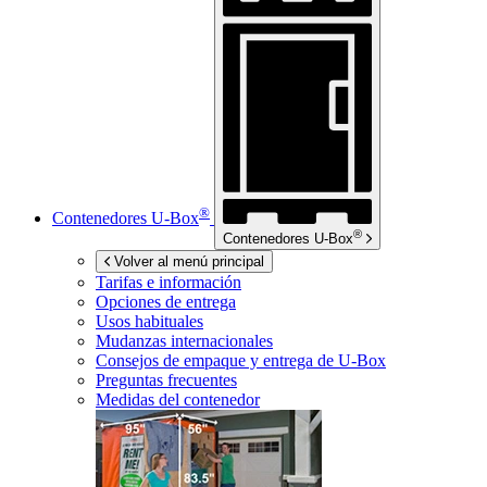
®
Contenedores
U-Box
®
Contenedores
U-Box
Volver al menú principal
Tarifas e información
Opciones de entrega
Usos habituales
Mudanzas internacionales
Consejos de empaque y entrega de
U-Box
Preguntas frecuentes
Medidas del contenedor