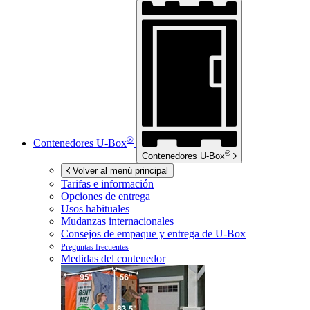
®
Contenedores
U-Box
®
Contenedores
U-Box
Volver al menú principal
Tarifas e información
Opciones de entrega
Usos habituales
Mudanzas internacionales
Consejos de empaque y entrega de
U-Box
Preguntas frecuentes
Medidas del contenedor