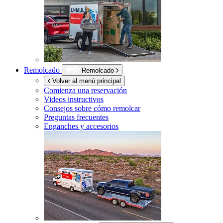
Remolcado
Remolcado
Volver al menú principal
Comienza una reservación
Videos instructivos
Consejos sobre cómo remolcar
Preguntas frecuentes
Enganches y accesorios