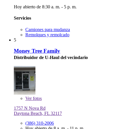
Hoy abierto de 8:30 a. m. - 5 p. m.
Servicios
Camiones para mudanza
Remolques y remolcado
5
Money Tree Family
Distribuidor de U-Haul del vecindario
Ver
fotos
1757 N Nova Rd
Daytona Beach, FL 32117
(386) 310-2006
Hoy abierto de 8 a. m. - 11 p. m.