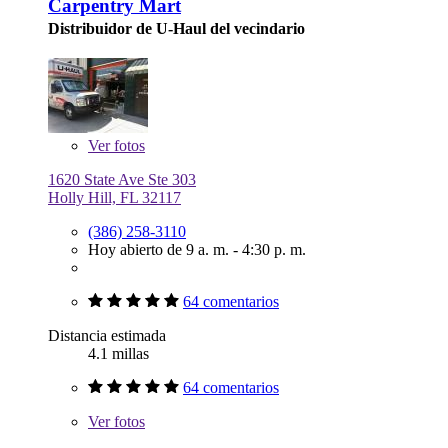
Carpentry Mart
Distribuidor de U-Haul del vecindario
Ver
fotos
1620 State Ave Ste 303
Holly Hill, FL 32117
(386) 258-3110
Hoy abierto de 9 a. m. - 4:30 p. m.
64 comentarios
Distancia estimada
4.1 millas
64 comentarios
Ver
fotos