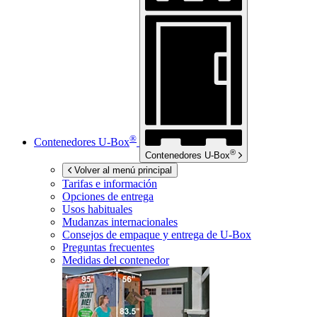
®
Contenedores
U-Box
®
Contenedores
U-Box
Volver al menú principal
Tarifas e información
Opciones de entrega
Usos habituales
Mudanzas internacionales
Consejos de empaque y entrega de
U-Box
Preguntas frecuentes
Medidas del contenedor