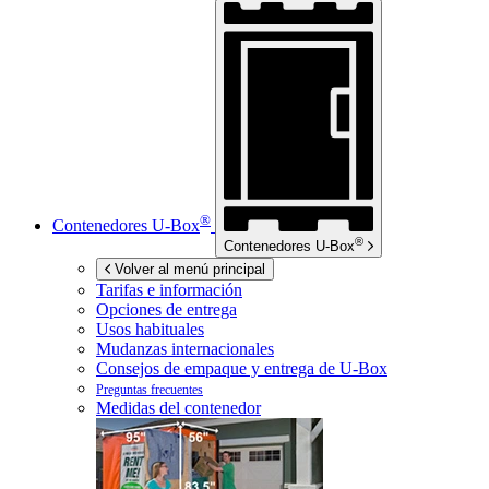
®
Contenedores
U-Box
®
Contenedores
U-Box
Volver al menú principal
Tarifas e información
Opciones de entrega
Usos habituales
Mudanzas internacionales
Consejos de empaque y entrega de
U-Box
Preguntas frecuentes
Medidas del contenedor