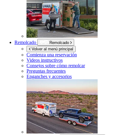
Remolcado
Remolcado
Volver al menú principal
Comienza una reservación
Videos instructivos
Consejos sobre cómo remolcar
Preguntas frecuentes
Enganches y accesorios