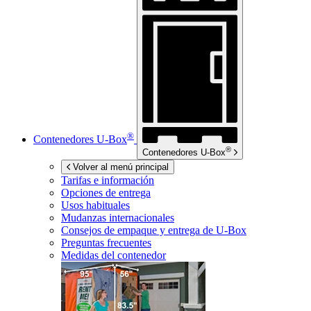
®
Contenedores
U-Box
®
Contenedores
U-Box
Volver al menú principal
Tarifas e información
Opciones de entrega
Usos habituales
Mudanzas internacionales
Consejos de empaque y entrega de
U-Box
Preguntas frecuentes
Medidas del contenedor