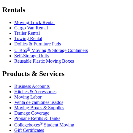
Rentals
Moving Truck Rental
Cargo Van Rental
Trailer Rental
Towing Rental
Dollies & Furniture Pads
®
U-Box
Moving & Storage Containers
Self-Storage Units
Reusable Plastic Moving Boxes
Products & Services
Business Accounts
Hitches & Accessories
Moving Labor
Venta de camiones usados
Moving Boxes & Supplies
Damage Coverage
Propane Refills & Tanks
®
Collegeboxes
Student Moving
Gift Certificates