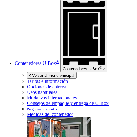
®
Contenedores
U-Box
®
Contenedores
U-Box
Volver al menú principal
Tarifas e información
Opciones de entrega
Usos habituales
Mudanzas internacionales
Consejos de empaque y entrega de
U-Box
Preguntas frecuentes
Medidas del contenedor