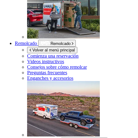
Remolcado
Remolcado
Volver al menú principal
Comienza una reservación
Videos instructivos
Consejos sobre cómo remolcar
Preguntas frecuentes
Enganches y accesorios