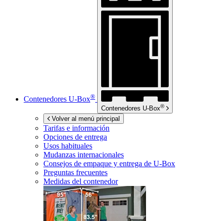
®
Contenedores
U-Box
®
Contenedores
U-Box
Volver al menú principal
Tarifas e información
Opciones de entrega
Usos habituales
Mudanzas internacionales
Consejos de empaque y entrega de
U-Box
Preguntas frecuentes
Medidas del contenedor