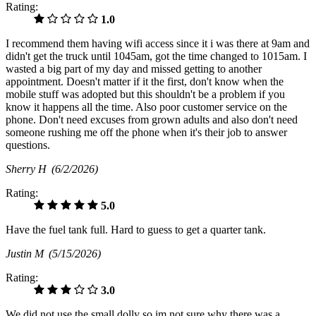
Rating:
1.0
I recommend them having wifi access since it i was there at 9am and
didn't get the truck until 1045am, got the time changed to 1015am. I
wasted a big part of my day and missed getting to another
appointment. Doesn't matter if it the first, don't know when the
mobile stuff was adopted but this shouldn't be a problem if you
know it happens all the time. Also poor customer service on the
phone. Don't need excuses from grown adults and also don't need
someone rushing me off the phone when it's their job to answer
questions.
Sherry H
(6/2/2026)
Rating:
5.0
Have the fuel tank full. Hard to guess to get a quarter tank.
Justin M
(5/15/2026)
Rating:
3.0
We did not use the small dolly so im not sure why there was a