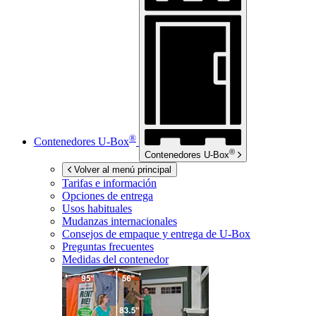
®
Contenedores
U-Box
®
Contenedores
U-Box
Volver al menú principal
Tarifas e información
Opciones de entrega
Usos habituales
Mudanzas internacionales
Consejos de empaque y entrega de
U-Box
Preguntas frecuentes
Medidas del contenedor