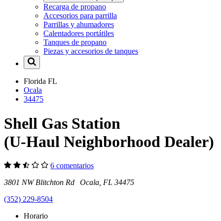
Recarga de propano
Accesorios para parrilla
Parrillas y ahumadores
Calentadores portátiles
Tanques de propano
Piezas y accesorios de tanques
Florida
FL
Ocala
34475
Shell Gas Station
(U-Haul Neighborhood Dealer)
6 comentarios
3801 NW Blitchton Rd Ocala, FL 34475
(352) 229-8504
Horario