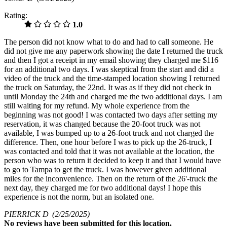
Rating:
1.0
The person did not know what to do and had to call someone. He
did not give me any paperwork showing the date I returned the truck
and then I got a receipt in my email showing they charged me $116
for an additional two days. I was skeptical from the start and did a
video of the truck and the time-stamped location showing I returned
the truck on Saturday, the 22nd. It was as if they did not check in
until Monday the 24th and charged me the two additional days. I am
still waiting for my refund. My whole experience from the
beginning was not good! I was contacted two days after setting my
reservation, it was changed because the 20-foot truck was not
available, I was bumped up to a 26-foot truck and not charged the
difference. Then, one hour before I was to pick up the 26-truck, I
was contacted and told that it was not available at the location, the
person who was to return it decided to keep it and that I would have
to go to Tampa to get the truck. I was however given additional
miles for the inconvenience. Then on the return of the 26'-truck the
next day, they charged me for two additional days! I hope this
experience is not the norm, but an isolated one.
PIERRICK D
(2/25/2025)
No
reviews have been submitted for this location.