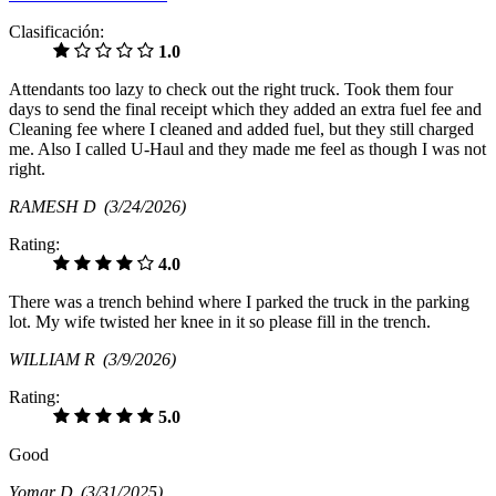
Clasificación:
1.0
Attendants too lazy to check out the right truck. Took them four
days to send the final receipt which they added an extra fuel fee and
Cleaning fee where I cleaned and added fuel, but they still charged
me. Also I called U-Haul and they made me feel as though I was not
right.
RAMESH D
(3/24/2026)
Rating:
4.0
There was a trench behind where I parked the truck in the parking
lot. My wife twisted her knee in it so please fill in the trench.
WILLIAM R
(3/9/2026)
Rating:
5.0
Good
Yomar D
(3/31/2025)