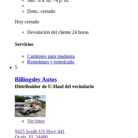
Sáb.: 8 a. m. - 4 p. m.
Dom.: cerrado
Hoy cerrado
Devolución del cliente 24 horas
Servicios
Camiones para mudanza
Remolques y remolcado
5
Billingsley Autos
Distribuidor de U-Haul del vecindario
Ver
fotos
9425 South US Hwy 441
Ocala, FL 34480