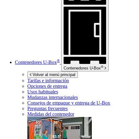
®
Contenedores
U-Box
®
Contenedores
U-Box
Volver al menú principal
Tarifas e información
Opciones de entrega
Usos habituales
Mudanzas internacionales
Consejos de empaque y entrega de
U-Box
Preguntas frecuentes
Medidas del contenedor