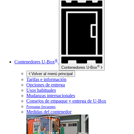
®
Contenedores
U-Box
®
Contenedores
U-Box
Volver al menú principal
Tarifas e información
Opciones de entrega
Usos habituales
Mudanzas internacionales
Consejos de empaque y entrega de
U-Box
Preguntas frecuentes
Medidas del contenedor