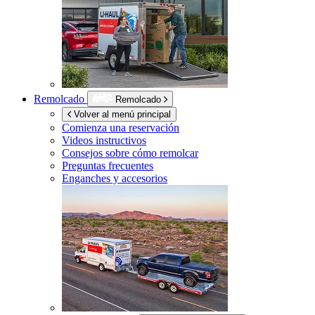
Remolcado
Remolcado
Volver al menú principal
Comienza una reservación
Videos instructivos
Consejos sobre cómo remolcar
Preguntas frecuentes
Enganches y accesorios