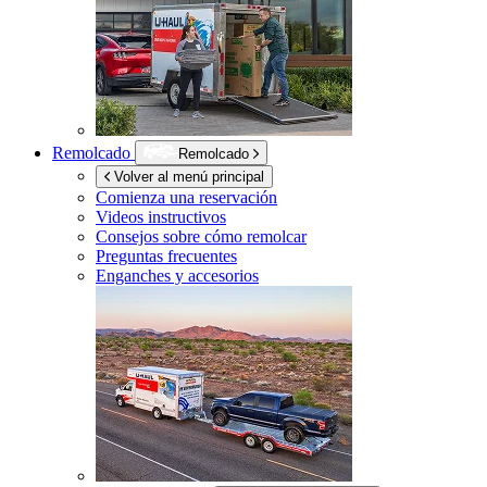
Remolcado
Remolcado
Volver al menú principal
Comienza una reservación
Videos instructivos
Consejos sobre cómo remolcar
Preguntas frecuentes
Enganches y accesorios