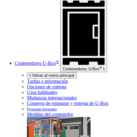
®
Contenedores
U-Box
®
Contenedores
U-Box
Volver al menú principal
Tarifas e información
Opciones de entrega
Usos habituales
Mudanzas internacionales
Consejos de empaque y entrega de
U-Box
Preguntas frecuentes
Medidas del contenedor