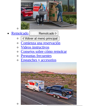
Remolcado
Remolcado
Volver al menú principal
Comienza una reservación
Videos instructivos
Consejos sobre cómo remolcar
Preguntas frecuentes
Enganches y accesorios