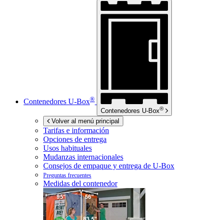
®
Contenedores
U-Box
®
Contenedores
U-Box
Volver al menú principal
Tarifas e información
Opciones de entrega
Usos habituales
Mudanzas internacionales
Consejos de empaque y entrega de
U-Box
Preguntas frecuentes
Medidas del contenedor