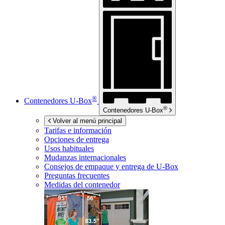
®
Contenedores
U-Box
®
Contenedores
U-Box
Volver al menú principal
Tarifas e información
Opciones de entrega
Usos habituales
Mudanzas internacionales
Consejos de empaque y entrega de
U-Box
Preguntas frecuentes
Medidas del contenedor