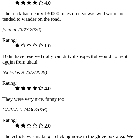
4.0
The truck had nearly 130000 miles on it so was well worn and
tended to wander on the road.
john m
(5/23/2026)
Rating:
1.0
Didnt have reserved dolly van dirty disrespectful would not rent
agqim from uhaul
Nicholas B
(5/2/2026)
Rating:
4.0
They were very nice, funny too!
CARLA L
(4/30/2026)
Rating:
2.0
The vehicle was making a clicking noise in the glove box area. We