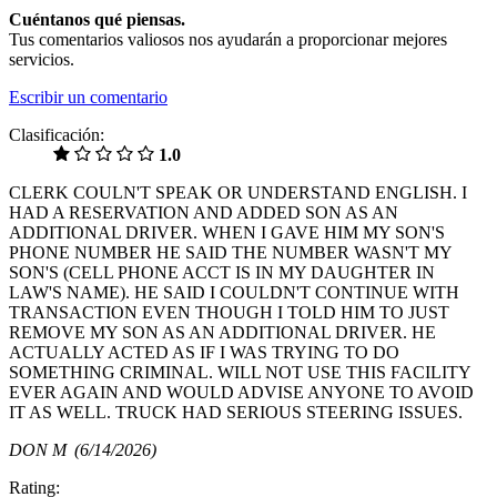
Cuéntanos qué piensas.
Tus comentarios valiosos nos ayudarán a proporcionar mejores
servicios.
Escribir un comentario
Clasificación:
1.0
CLERK COULN'T SPEAK OR UNDERSTAND ENGLISH. I
HAD A RESERVATION AND ADDED SON AS AN
ADDITIONAL DRIVER. WHEN I GAVE HIM MY SON'S
PHONE NUMBER HE SAID THE NUMBER WASN'T MY
SON'S (CELL PHONE ACCT IS IN MY DAUGHTER IN
LAW'S NAME). HE SAID I COULDN'T CONTINUE WITH
TRANSACTION EVEN THOUGH I TOLD HIM TO JUST
REMOVE MY SON AS AN ADDITIONAL DRIVER. HE
ACTUALLY ACTED AS IF I WAS TRYING TO DO
SOMETHING CRIMINAL. WILL NOT USE THIS FACILITY
EVER AGAIN AND WOULD ADVISE ANYONE TO AVOID
IT AS WELL. TRUCK HAD SERIOUS STEERING ISSUES.
DON M
(6/14/2026)
Rating: