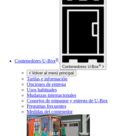
®
Contenedores
U-Box
®
Contenedores
U-Box
Volver al menú principal
Tarifas e información
Opciones de entrega
Usos habituales
Mudanzas internacionales
Consejos de empaque y entrega de
U-Box
Preguntas frecuentes
Medidas del contenedor