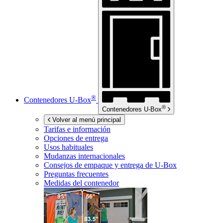
®
Contenedores
U-Box
®
Contenedores
U-Box
Volver al menú principal
Tarifas e información
Opciones de entrega
Usos habituales
Mudanzas internacionales
Consejos de empaque y entrega de
U-Box
Preguntas frecuentes
Medidas del contenedor