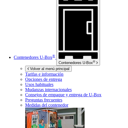
®
Contenedores
U-Box
®
Contenedores
U-Box
Volver al menú principal
Tarifas e información
Opciones de entrega
Usos habituales
Mudanzas internacionales
Consejos de empaque y entrega de
U-Box
Preguntas frecuentes
Medidas del contenedor