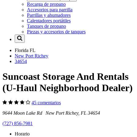
Recarga de propano
Accesorios para parrilla
Parrillas y ahumadores
Calentadores portátiles
Tanques de propano
Piezas y accesorios de tanques
Florida
FL
New Port Richey
34654
Suncoast Storage And Rentals
(U-Haul Neighborhood Dealer)
45 comentarios
9644 Moon Lake Rd New Port Richey, FL 34654
(727) 856-7981
Horario