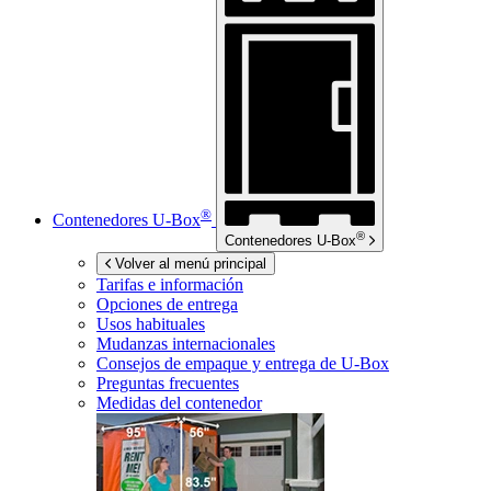
®
Contenedores
U-Box
®
Contenedores
U-Box
Volver al menú principal
Tarifas e información
Opciones de entrega
Usos habituales
Mudanzas internacionales
Consejos de empaque y entrega de
U-Box
Preguntas frecuentes
Medidas del contenedor