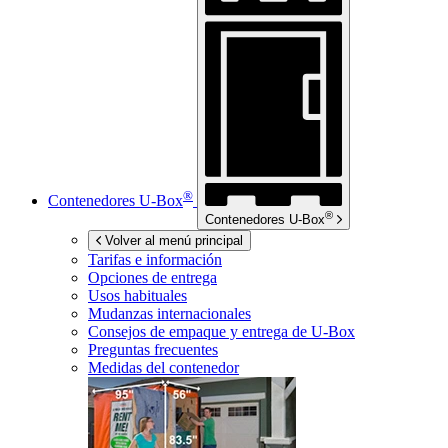
®
Contenedores
U-Box
®
Contenedores
U-Box
Volver al menú principal
Tarifas e información
Opciones de entrega
Usos habituales
Mudanzas internacionales
Consejos de empaque y entrega de
U-Box
Preguntas frecuentes
Medidas del contenedor