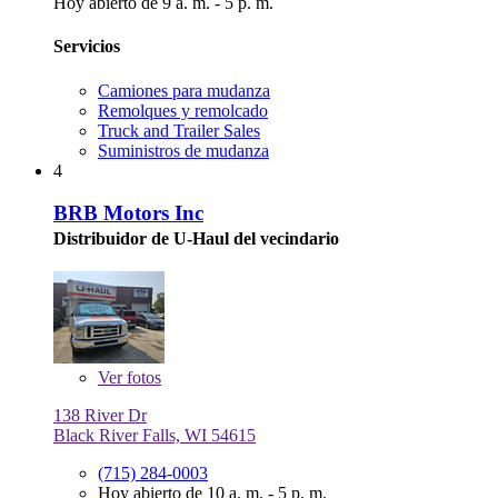
Hoy abierto de 9 a. m. - 5 p. m.
Servicios
Camiones para mudanza
Remolques y remolcado
Truck and Trailer Sales
Suministros de mudanza
4
BRB Motors Inc
Distribuidor de U-Haul del vecindario
Ver
fotos
138 River Dr
Black River Falls, WI 54615
(715) 284-0003
Hoy abierto de 10 a. m. - 5 p. m.