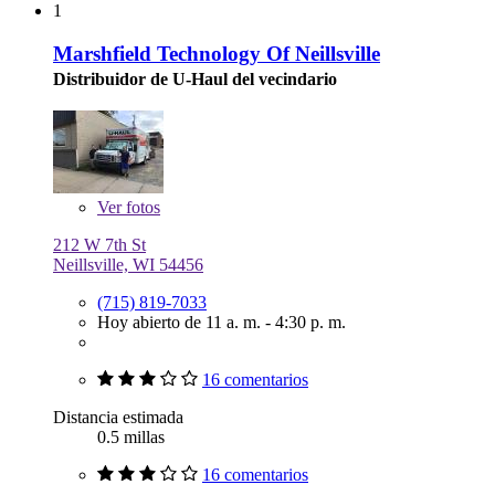
1
Marshfield Technology Of Neillsville
Distribuidor de U-Haul del vecindario
Ver
fotos
212 W 7th St
Neillsville, WI 54456
(715) 819-7033
Hoy abierto de 11 a. m. - 4:30 p. m.
16 comentarios
Distancia estimada
0.5 millas
16 comentarios