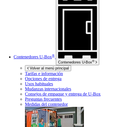
®
Contenedores
U-Box
®
Contenedores
U-Box
Volver al menú principal
Tarifas e información
Opciones de entrega
Usos habituales
Mudanzas internacionales
Consejos de empaque y entrega de
U-Box
Preguntas frecuentes
Medidas del contenedor