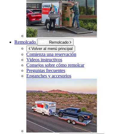
Remolcado
Remolcado
Volver al menú principal
Comienza una reservación
Videos instructivos
Consejos sobre cómo remolcar
Preguntas frecuentes
Enganches y accesorios