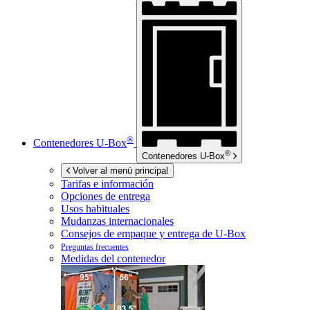
®
Contenedores
U-Box
®
Contenedores
U-Box
Volver al menú principal
Tarifas e información
Opciones de entrega
Usos habituales
Mudanzas internacionales
Consejos de empaque y entrega de
U-Box
Preguntas frecuentes
Medidas del contenedor