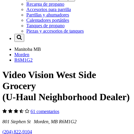
Recarga de propano
Accesorios para parrilla
Parrillas y ahumadores
Calentadores portátiles
Tanques de propano
Piezas y accesorios de tanques
Manitoba
MB
Morden
R6M1G2
Video Vision West Side
Grocery
(U-Haul Neighborhood Dealer)
61 comentarios
801 Stephen St Morden, MB R6M1G2
(204) 822-9104