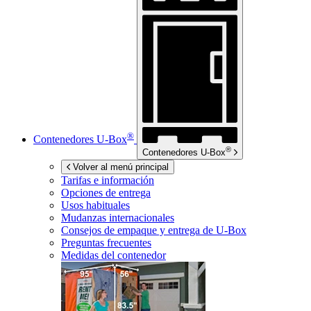
®
Contenedores
U-Box
®
Contenedores
U-Box
Volver al menú principal
Tarifas e información
Opciones de entrega
Usos habituales
Mudanzas internacionales
Consejos de empaque y entrega de
U-Box
Preguntas frecuentes
Medidas del contenedor