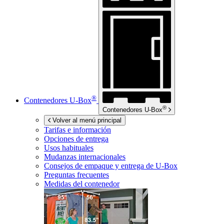
®
Contenedores
U-Box
®
Contenedores
U-Box
Volver al menú principal
Tarifas e información
Opciones de entrega
Usos habituales
Mudanzas internacionales
Consejos de empaque y entrega de
U-Box
Preguntas frecuentes
Medidas del contenedor