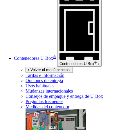
®
Contenedores
U-Box
®
Contenedores
U-Box
Volver al menú principal
Tarifas e información
Opciones de entrega
Usos habituales
Mudanzas internacionales
Consejos de empaque y entrega de
U-Box
Preguntas frecuentes
Medidas del contenedor