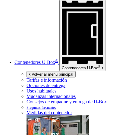
®
Contenedores
U-Box
®
Contenedores
U-Box
Volver al menú principal
Tarifas e información
Opciones de entrega
Usos habituales
Mudanzas internacionales
Consejos de empaque y entrega de
U-Box
Preguntas frecuentes
Medidas del contenedor