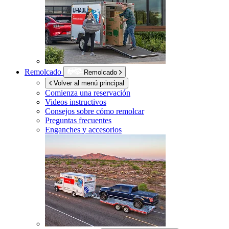
Remolcado
Remolcado
Volver al menú principal
Comienza una reservación
Videos instructivos
Consejos sobre cómo remolcar
Preguntas frecuentes
Enganches y accesorios